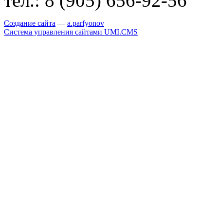
тел.:
8 (905) 656-92-56
Создание сайта
—
a
.parfyonov
Система управления сайтами UMI.CMS