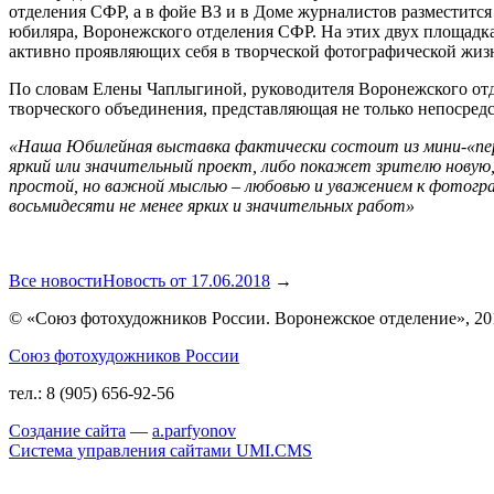
отделения СФР, а в фойе ВЗ и в Доме журналистов разместитс
юбиляра, Воронежского отделения СФР. На этих двух площадка
активно проявляющих себя в творческой фотографической жизн
По словам Елены Чаплыгиной, руководителя Воронежского отдел
творческого объединения, представляющая не только непосредс
«Наша Юбилейная выставка фактически состоит из мини-«перс
яркий или значительный проект, либо покажет зрителю новую, 
простой, но важной мыслью – любовью и уважением к фотог
восьмидесяти не менее ярких и значительных работ»
Все новости
Новость от 17.06.2018
→
© «Союз фотохудожников России. Воронежское отделение», 201
Союз фотохудожников России
тел.:
8 (905) 656-92-56
Создание сайта
—
a
.parfyonov
Система управления сайтами UMI.CMS