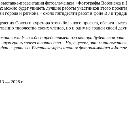
я выставка-презентация фотоальманаха «Фотографы Воронежа и 
х можно будет увидеть лучшие работы участников этого проекта
и города и региона – около пятидесяти работ в фойе ВЗ и трид
ения Союза и куратора этого большого проекта, обе эти выстав
твенно творчество своих членов, но и одну из граней своей дея
оналок». У каждого представленного автора будет своя зона, 
иную грань своего творчества... Но, в целом, эти мини-выстав
рафии и зрителю. Выставка-презентация фотоальманаха «Фото
3 — 2026 г.