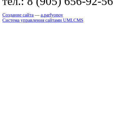
тел.:
8 (905) 656-92-56
Создание сайта
—
a
.parfyonov
Система управления сайтами UMI.CMS